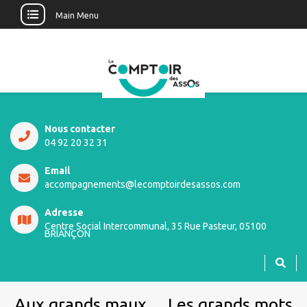
Main Menu
Nous contacter
04 92 20 32 31
Email
accompagnements@lecomptoirdesassos.com
Adresse
Centre Social Intercommunal, 35 Rue Pasteur, 05100
BRIANÇON
Aux grands maux… Les grands mots