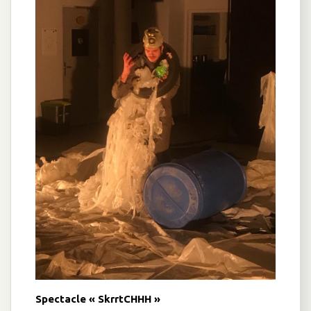
Spectacle « SkrrtCHHH »