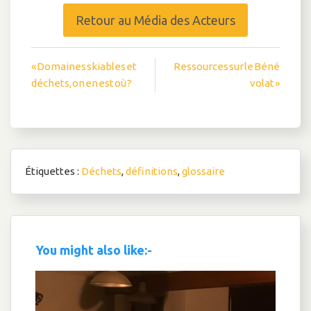
Retour au Média des Acteurs
Navigation
« Domaines skiables et
Ressources sur le Béné
déchets, on en est où ?
volat »
de
l’article
Étiquettes :
Déchets
,
définitions
,
glossaire
You might also like:-