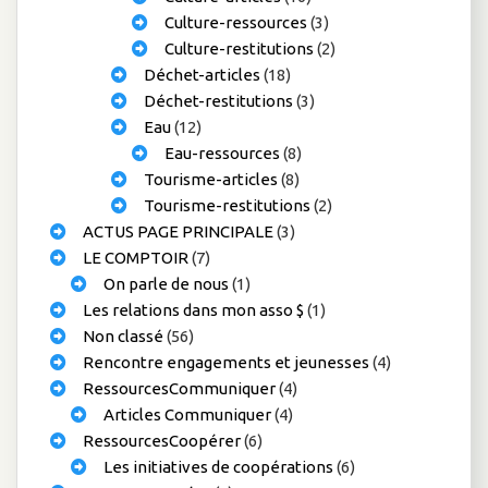
Culture-ressources
(3)
Culture-restitutions
(2)
Déchet-articles
(18)
Déchet-restitutions
(3)
Eau
(12)
Eau-ressources
(8)
Tourisme-articles
(8)
Tourisme-restitutions
(2)
ACTUS PAGE PRINCIPALE
(3)
LE COMPTOIR
(7)
On parle de nous
(1)
Les relations dans mon asso $
(1)
Non classé
(56)
Rencontre engagements et jeunesses
(4)
RessourcesCommuniquer
(4)
Articles Communiquer
(4)
RessourcesCoopérer
(6)
Les initiatives de coopérations
(6)