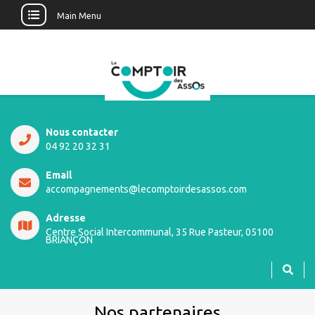
Main Menu
Nous contacter
04 92 20 32 31
Email
accompagnements@lecomptoirdesassos.com
Adresse
Centre Social Intercommunal, 35 Rue Pasteur, 05100
BRIANÇON
Nos partenaires