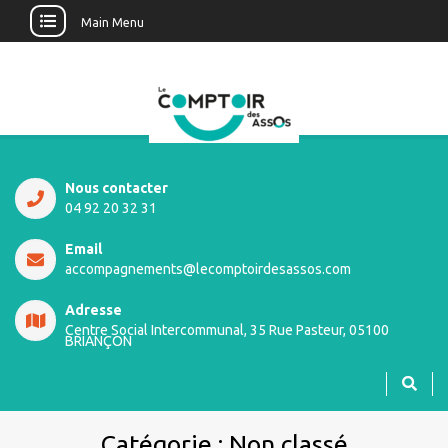
Main Menu
Nous contacter
04 92 20 32 31
Email
accompagnements@lecomptoirdesassos.com
Adresse
Centre Social Intercommunal, 35 Rue Pasteur, 05100
BRIANÇON
Catégorie :
Non classé