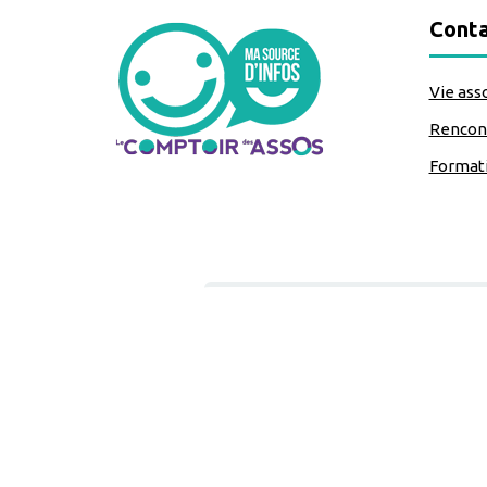
Conta
Vie ass
Rencont
Format
classe