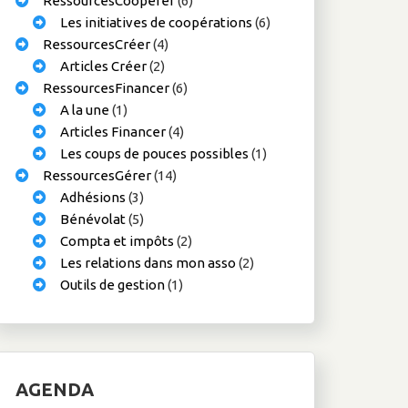
RessourcesCoopérer
(6)
Les initiatives de coopérations
(6)
RessourcesCréer
(4)
Articles Créer
(2)
RessourcesFinancer
(6)
A la une
(1)
Articles Financer
(4)
Les coups de pouces possibles
(1)
RessourcesGérer
(14)
Adhésions
(3)
Bénévolat
(5)
Compta et impôts
(2)
Les relations dans mon asso
(2)
Outils de gestion
(1)
AGENDA