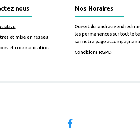
ctez nous
Nos Horaires
ociative
Ouvert du lundi au vendredi mid
les permanences sur tout le te
res et mise en réseau
sur notre page accompagnem
ions et communication
Conditions RGPD
=https://www.facebook.com/Lecomptoirdesassos
Nous suivre