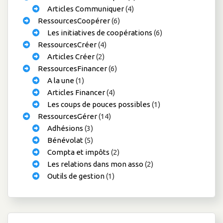
Articles Communiquer
(4)
RessourcesCoopérer
(6)
Les initiatives de coopérations
(6)
RessourcesCréer
(4)
Articles Créer
(2)
RessourcesFinancer
(6)
A la une
(1)
Articles Financer
(4)
Les coups de pouces possibles
(1)
RessourcesGérer
(14)
Adhésions
(3)
Bénévolat
(5)
Compta et impôts
(2)
Les relations dans mon asso
(2)
Outils de gestion
(1)