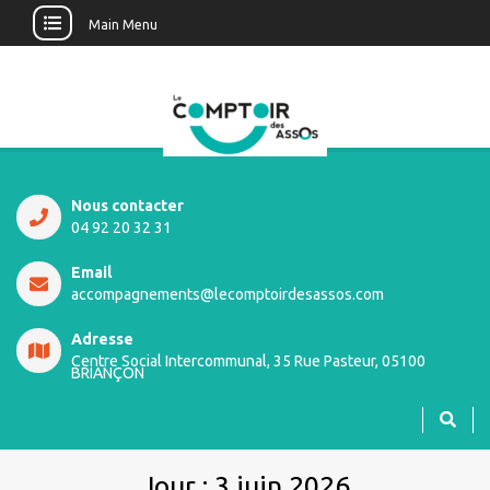
Main Menu
Nous contacter
04 92 20 32 31
Email
accompagnements@lecomptoirdesassos.com
Adresse
Centre Social Intercommunal, 35 Rue Pasteur, 05100
BRIANÇON
Jour :
3 juin 2026