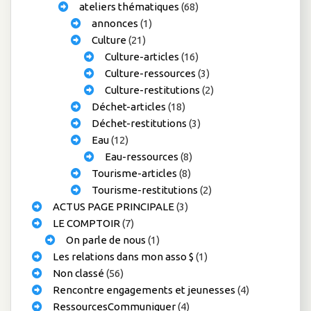
ateliers thématiques
(68)
annonces
(1)
Culture
(21)
Culture-articles
(16)
Culture-ressources
(3)
Culture-restitutions
(2)
Déchet-articles
(18)
Déchet-restitutions
(3)
Eau
(12)
Eau-ressources
(8)
Tourisme-articles
(8)
Tourisme-restitutions
(2)
ACTUS PAGE PRINCIPALE
(3)
LE COMPTOIR
(7)
On parle de nous
(1)
Les relations dans mon asso $
(1)
Non classé
(56)
Rencontre engagements et jeunesses
(4)
RessourcesCommuniquer
(4)