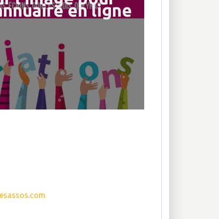
annuaire en ligne
esassos.com