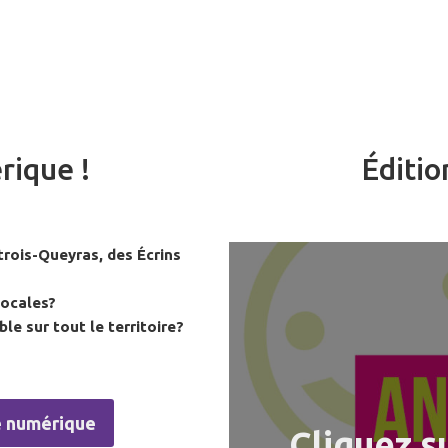
rique !
Éditi
trois-Queyras, des Écrins
locales?
le sur tout le territoire?
re numérique
Cliquez s