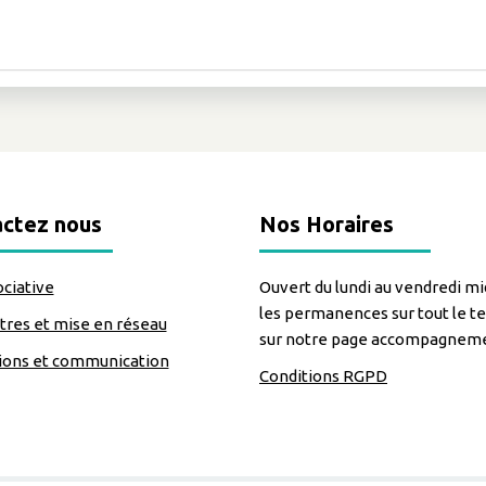
ctez nous
Nos Horaires
ociative
Ouvert du lundi au vendredi mid
les permanences sur tout le te
res et mise en réseau
sur notre page accompagnem
ions et communication
Conditions RGPD
=https://www.facebook.com/Lecomptoirdesassos