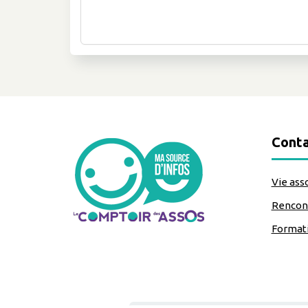
Conta
Vie ass
Rencont
Format
classe