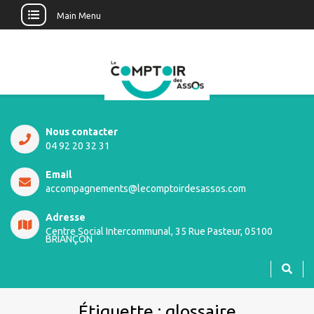
Main Menu
Nous contacter
04 92 20 32 31
Email
accompagnements@lecomptoirdesassos.com
Adresse
Centre Social Intercommunal, 35 Rue Pasteur, 05100
BRIANÇON
Étiquette :
glossaire