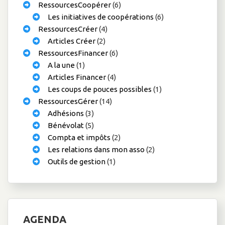
RessourcesCoopérer
(6)
Les initiatives de coopérations
(6)
RessourcesCréer
(4)
Articles Créer
(2)
RessourcesFinancer
(6)
A la une
(1)
Articles Financer
(4)
Les coups de pouces possibles
(1)
RessourcesGérer
(14)
Adhésions
(3)
Bénévolat
(5)
Compta et impôts
(2)
Les relations dans mon asso
(2)
Outils de gestion
(1)
AGENDA