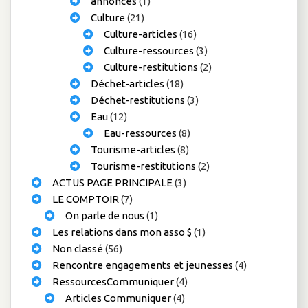
annonces
(1)
Culture
(21)
Culture-articles
(16)
Culture-ressources
(3)
Culture-restitutions
(2)
Déchet-articles
(18)
Déchet-restitutions
(3)
Eau
(12)
Eau-ressources
(8)
Tourisme-articles
(8)
Tourisme-restitutions
(2)
ACTUS PAGE PRINCIPALE
(3)
LE COMPTOIR
(7)
On parle de nous
(1)
Les relations dans mon asso $
(1)
Non classé
(56)
Rencontre engagements et jeunesses
(4)
RessourcesCommuniquer
(4)
Articles Communiquer
(4)