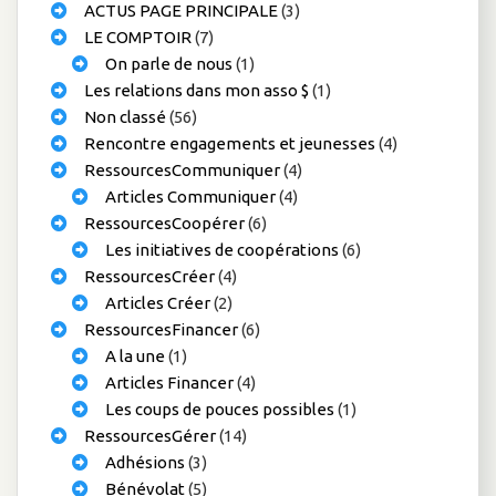
ACTUS PAGE PRINCIPALE
(3)
LE COMPTOIR
(7)
On parle de nous
(1)
Les relations dans mon asso $
(1)
Non classé
(56)
Rencontre engagements et jeunesses
(4)
RessourcesCommuniquer
(4)
Articles Communiquer
(4)
RessourcesCoopérer
(6)
Les initiatives de coopérations
(6)
RessourcesCréer
(4)
Articles Créer
(2)
RessourcesFinancer
(6)
A la une
(1)
Articles Financer
(4)
Les coups de pouces possibles
(1)
RessourcesGérer
(14)
Adhésions
(3)
Bénévolat
(5)