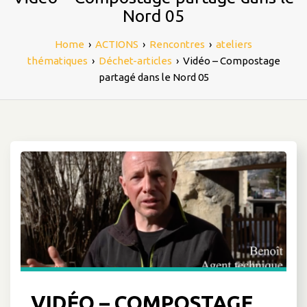
Nord 05
Home
›
ACTIONS
›
Rencontres
›
ateliers
thématiques
›
Déchet-articles
›
Vidéo – Compostage
partagé dans le Nord 05
VIDÉO – COMPOSTAGE