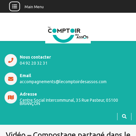
Main Menu
Nous contacter
04 92 20 32 31
Email
accompagnements@lecomptoirdesassos.com
Adresse
Centre Social Intercommunal, 35 Rue Pasteur, 05100
BRIANÇON
Vidéo – Compostage partagé dans le