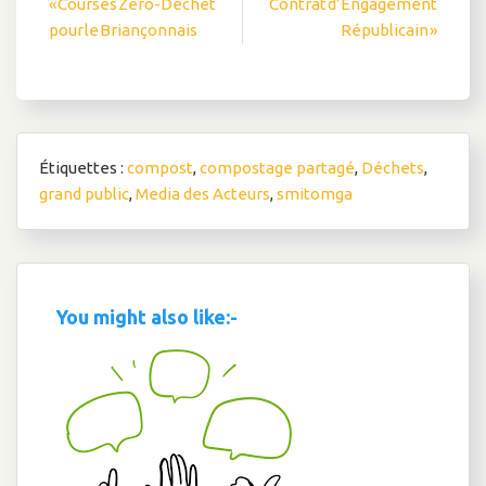
Navigation
« Courses Zéro-Déchet
Contrat d’Engagement
pour le Briançonnais
Républicain »
de
l’article
Étiquettes :
compost
,
compostage partagé
,
Déchets
,
grand public
,
Media des Acteurs
,
smitomga
You might also like:-