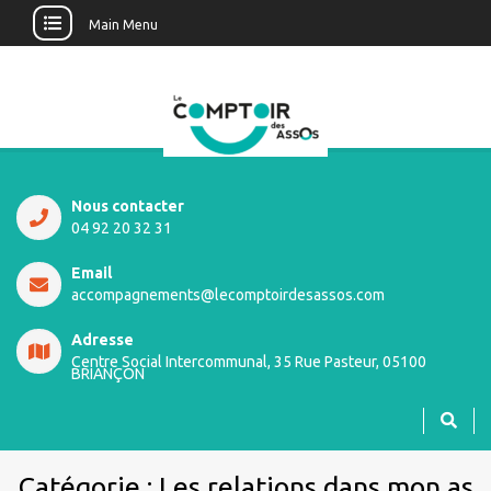
Main Menu
Nous contacter
04 92 20 32 31
Email
accompagnements@lecomptoirdesassos.com
Adresse
Centre Social Intercommunal, 35 Rue Pasteur, 05100
BRIANÇON
Catégorie :
Les relations dans mon as