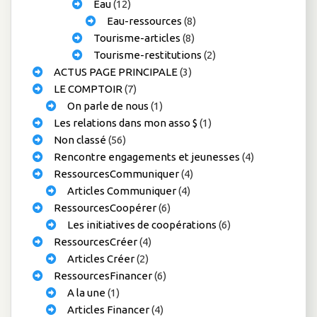
Eau
(12)
Eau-ressources
(8)
Tourisme-articles
(8)
Tourisme-restitutions
(2)
ACTUS PAGE PRINCIPALE
(3)
LE COMPTOIR
(7)
On parle de nous
(1)
Les relations dans mon asso $
(1)
Non classé
(56)
Rencontre engagements et jeunesses
(4)
RessourcesCommuniquer
(4)
Articles Communiquer
(4)
RessourcesCoopérer
(6)
Les initiatives de coopérations
(6)
RessourcesCréer
(4)
Articles Créer
(2)
RessourcesFinancer
(6)
A la une
(1)
Articles Financer
(4)