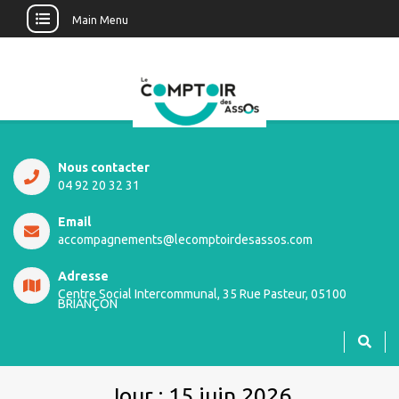
Main Menu
Nous contacter
04 92 20 32 31
Email
accompagnements@lecomptoirdesassos.com
Adresse
Centre Social Intercommunal, 35 Rue Pasteur, 05100
BRIANÇON
Jour :
15 juin 2026