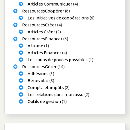
Articles Communiquer
(4)
RessourcesCoopérer
(6)
Les initiatives de coopérations
(6)
RessourcesCréer
(4)
Articles Créer
(2)
RessourcesFinancer
(6)
A la une
(1)
Articles Financer
(4)
Les coups de pouces possibles
(1)
RessourcesGérer
(14)
Adhésions
(3)
Bénévolat
(5)
Compta et impôts
(2)
Les relations dans mon asso
(2)
Outils de gestion
(1)