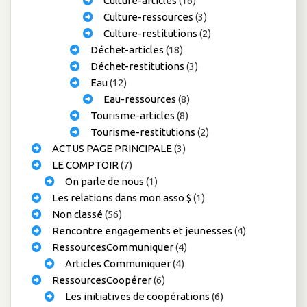
Culture-articles
(16)
Culture-ressources
(3)
Culture-restitutions
(2)
Déchet-articles
(18)
Déchet-restitutions
(3)
Eau
(12)
Eau-ressources
(8)
Tourisme-articles
(8)
Tourisme-restitutions
(2)
ACTUS PAGE PRINCIPALE
(3)
LE COMPTOIR
(7)
On parle de nous
(1)
Les relations dans mon asso $
(1)
Non classé
(56)
Rencontre engagements et jeunesses
(4)
RessourcesCommuniquer
(4)
Articles Communiquer
(4)
RessourcesCoopérer
(6)
Les initiatives de coopérations
(6)