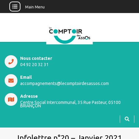
Main Menu
Nous contacter
04 92 20 32 31
Email
accompagnements@lecomptoirdesassos.com
Adresse
Centre Social Intercommunal, 35 Rue Pasteur, 05100
BRIANÇON
Infolettre n°20 – Janvier 2021