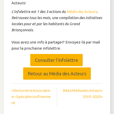
Acteurs!
L’infolettre est 1 des 3 actions du
Média des Acteurs
.
Retrouvez tous les mois, une compilation des initiatives
locales pour et par les habitants du Grand
Briançonnais.
Vous avez une info à partager? Envoyez-là par mail
pour la prochaine infolettre.
Consulter l’infolettre
Retour au Média des Acteurs
Navigation
« Rencontre Associativ
Bilan Média des Acteurs
e – Spéciale confineme
2019-2020 »
de
nt
l’article