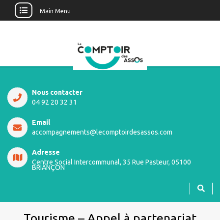
Main Menu
Nous contacter
04 92 20 32 31
Email
accompagnements@lecomptoirdesassos.com
Adresse
Centre Social Intercommunal, 35 Rue Pasteur, 05100
BRIANÇON
Tourisme – Appel à partenariat