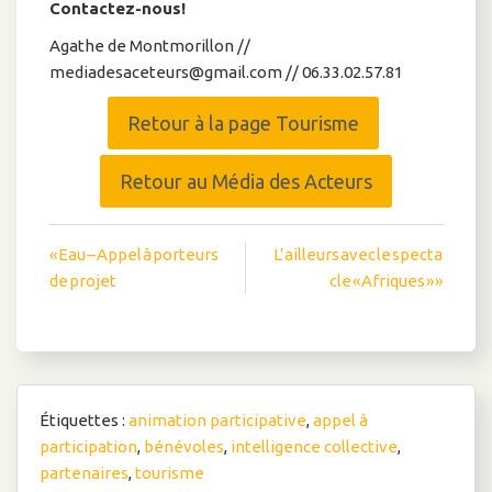
Contactez-nous!
Agathe de Montmorillon //
mediadesaceteurs@gmail.com // 06.33.02.57.81
Retour à la page Tourisme
Retour au Média des Acteurs
Navigation
« Eau – Appel à porteurs
L’ailleurs avec le specta
de projet
cle « Afriques » »
de
l’article
Étiquettes :
animation participative
,
appel à
participation
,
bénévoles
,
intelligence collective
,
partenaires
,
tourisme