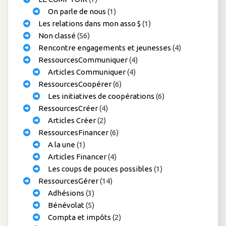
On parle de nous
(1)
Les relations dans mon asso $
(1)
Non classé
(56)
Rencontre engagements et jeunesses
(4)
RessourcesCommuniquer
(4)
Articles Communiquer
(4)
RessourcesCoopérer
(6)
Les initiatives de coopérations
(6)
RessourcesCréer
(4)
Articles Créer
(2)
RessourcesFinancer
(6)
A la une
(1)
Articles Financer
(4)
Les coups de pouces possibles
(1)
RessourcesGérer
(14)
Adhésions
(3)
Bénévolat
(5)
Compta et impôts
(2)