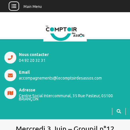
Main Menu
Nous contacter
04 92 20 32 31
Email
accompagnements@lecomptoirdesassos.com
Adresse
Centre Social Intercommunal, 35 Rue Pasteur, 05100
BRIANÇON
Mercredi 3 Juin – Groupil n°12