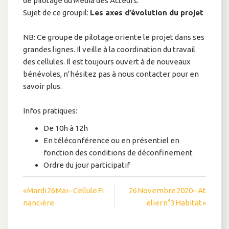
de pilotage du Média des Acteurs.
Sujet de ce groupil:
Les axes d’évolution du projet
NB: Ce groupe de pilotage oriente le projet dans ses
grandes lignes. Il veille à la coordination du travail
des cellules. Il est toujours ouvert à de nouveaux
bénévoles, n’hésitez pas à nous contacter pour en
savoir plus.
Infos pratiques:
De 10h à 12h
En téléconférence ou en présentiel en
fonction des conditions de déconfinement
Ordre du jour participatif
Navigation
« Mardi 26 Mai – Cellule Fi
26 Novembre 2020 – At
nancière
elier n°3 Habitat »
de
l’article