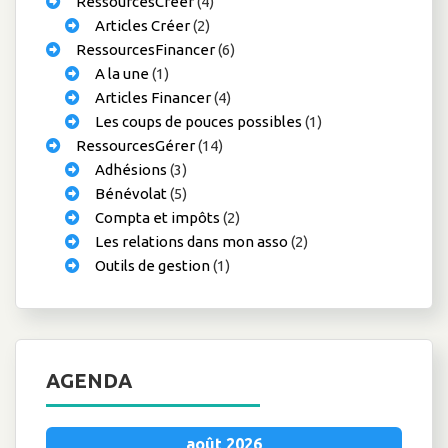
RessourcesCréer
(4)
Articles Créer
(2)
RessourcesFinancer
(6)
A la une
(1)
Articles Financer
(4)
Les coups de pouces possibles
(1)
RessourcesGérer
(14)
Adhésions
(3)
Bénévolat
(5)
Compta et impôts
(2)
Les relations dans mon asso
(2)
Outils de gestion
(1)
AGENDA
août 2026