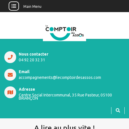
Main Menu
Nous contacter
04 92 20 32 31
Email
accompagnements@lecomptoirdesassos.com
Adresse
Centre Social Intercommunal, 35 Rue Pasteur, 05100
BRIANÇON
A lire au plus vite !