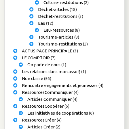
Culture-restitutions
(2)
Déchet-articles
(18)
Déchet-restitutions
(3)
Eau
(12)
Eau-ressources
(8)
Tourisme-articles
(8)
Tourisme-restitutions
(2)
ACTUS PAGE PRINCIPALE
(3)
LE COMPTOIR
(7)
On parle de nous
(1)
Les relations dans mon asso $
(1)
Non classé
(56)
Rencontre engagements et jeunesses
(4)
RessourcesCommuniquer
(4)
Articles Communiquer
(4)
RessourcesCoopérer
(6)
Les initiatives de coopérations
(6)
RessourcesCréer
(4)
Articles Créer
(2)