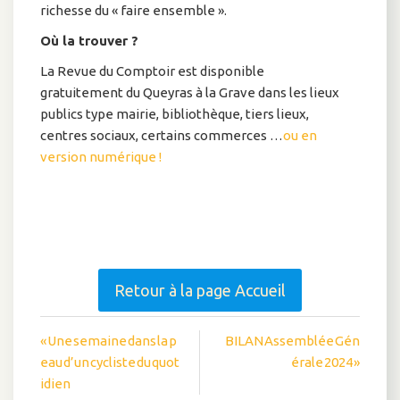
richesse du « faire ensemble ».
Où la trouver ?
La Revue du Comptoir est disponible
gratuitement du Queyras à la Grave dans les lieux
publics type mairie, bibliothèque, tiers lieux,
centres sociaux, certains commerces …
ou en
version numérique !
Retour à la page Accueil
Navigation
« Une semaine dans la p
BILAN Assemblée Gén
eau d’un cycliste du quot
érale 2024 »
de
idien