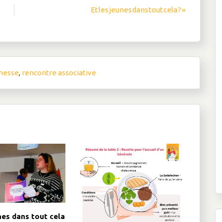
Et les jeunes dans tout cela ? »
nesse
,
rencontre associative
nes dans tout cela