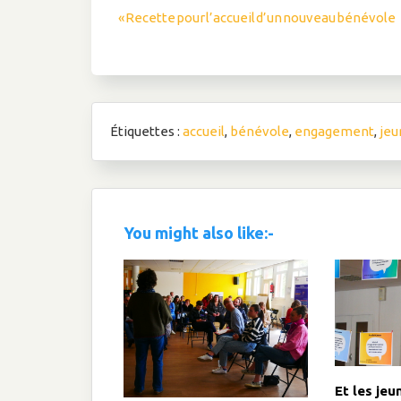
Navigation
« Recette pour l’accueil d’un nouveau bénévole
de
l’article
Étiquettes :
accueil
,
bénévole
,
engagement
,
jeu
You might also like:-
Et les jeu