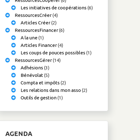
RessourcesCoopérer
(6)
Les initiatives de coopérations
(6)
RessourcesCréer
(4)
Articles Créer
(2)
RessourcesFinancer
(6)
A la une
(1)
Articles Financer
(4)
Les coups de pouces possibles
(1)
RessourcesGérer
(14)
Adhésions
(3)
Bénévolat
(5)
Compta et impôts
(2)
Les relations dans mon asso
(2)
Outils de gestion
(1)
AGENDA