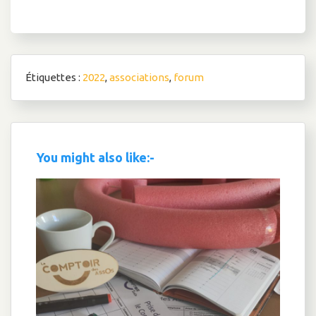
l’article
Étiquettes :
2022
,
associations
,
forum
You might also like:-