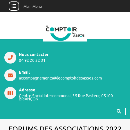
Main Menu
Nous contacter
04 92 20 32 31
Email
accompagnements@lecomptoirdesassos.com
Adresse
Centre Social Intercommunal, 35 Rue Pasteur, 05100
BRIANÇON
FORUMS DES ASSOCIATIONS 2022