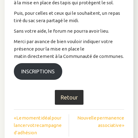
à la mise en place des tapis qui protègent le sol.
Puis, pour celles et ceux qui le souhaitent, un repas
tiré du sac sera partagé le midi.
Sans votre aide, le forum ne pourra avoir lieu.
Merci par avance de bien vouloir indiquer votre
présence pour la mise en place le
matin directement à la Communauté de communes.
INSCRIPTIONS
Retour
Navigation
« Le moment idéal pour
Nouvelle permanence
lancer votre campagne
associative »
de
d’adhésion