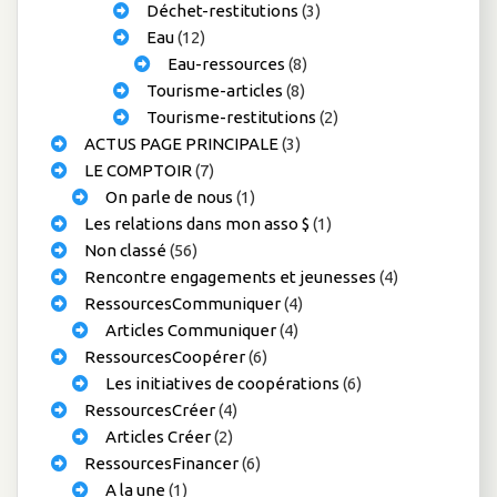
Déchet-restitutions
(3)
Eau
(12)
Eau-ressources
(8)
Tourisme-articles
(8)
Tourisme-restitutions
(2)
ACTUS PAGE PRINCIPALE
(3)
LE COMPTOIR
(7)
On parle de nous
(1)
Les relations dans mon asso $
(1)
Non classé
(56)
Rencontre engagements et jeunesses
(4)
RessourcesCommuniquer
(4)
Articles Communiquer
(4)
RessourcesCoopérer
(6)
Les initiatives de coopérations
(6)
RessourcesCréer
(4)
Articles Créer
(2)
RessourcesFinancer
(6)
A la une
(1)