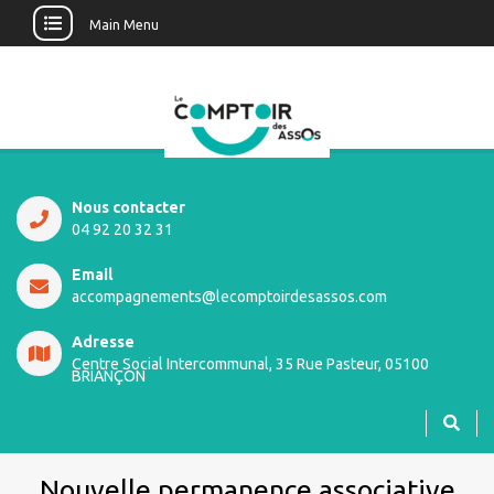
Main Menu
Nous contacter
04 92 20 32 31
Email
accompagnements@lecomptoirdesassos.com
Adresse
Centre Social Intercommunal, 35 Rue Pasteur, 05100
BRIANÇON
Nouvelle permanence associative