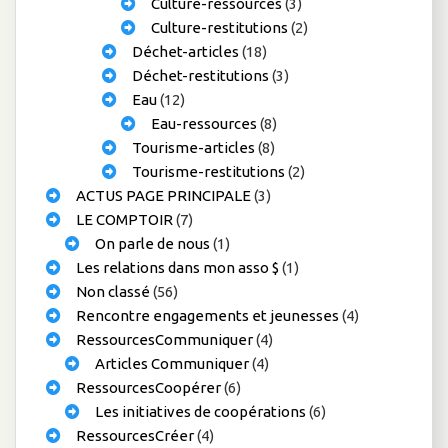
Culture-ressources
(3)
Culture-restitutions
(2)
Déchet-articles
(18)
Déchet-restitutions
(3)
Eau
(12)
Eau-ressources
(8)
Tourisme-articles
(8)
Tourisme-restitutions
(2)
ACTUS PAGE PRINCIPALE
(3)
LE COMPTOIR
(7)
On parle de nous
(1)
Les relations dans mon asso $
(1)
Non classé
(56)
Rencontre engagements et jeunesses
(4)
RessourcesCommuniquer
(4)
Articles Communiquer
(4)
RessourcesCoopérer
(6)
Les initiatives de coopérations
(6)
RessourcesCréer
(4)