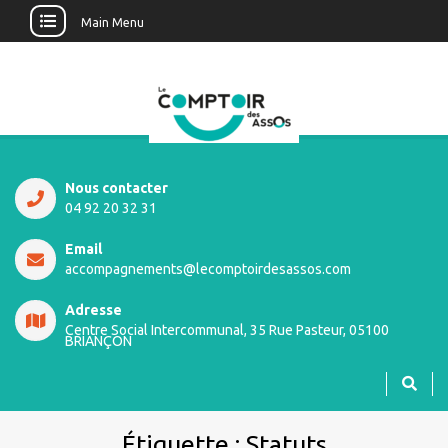
Main Menu
Nous contacter
04 92 20 32 31
Email
accompagnements@lecomptoirdesassos.com
Adresse
Centre Social Intercommunal, 35 Rue Pasteur, 05100
BRIANÇON
Étiquette :
Statuts