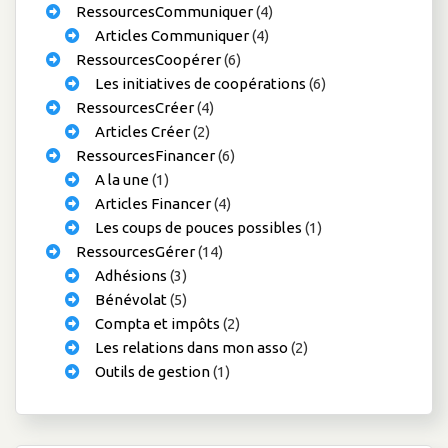
RessourcesCommuniquer
(4)
Articles Communiquer
(4)
RessourcesCoopérer
(6)
Les initiatives de coopérations
(6)
RessourcesCréer
(4)
Articles Créer
(2)
RessourcesFinancer
(6)
A la une
(1)
Articles Financer
(4)
Les coups de pouces possibles
(1)
RessourcesGérer
(14)
Adhésions
(3)
Bénévolat
(5)
Compta et impôts
(2)
Les relations dans mon asso
(2)
Outils de gestion
(1)