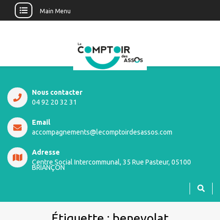
Main Menu
Nous contacter
04 92 20 32 31
Email
accompagnements@lecomptoirdesassos.com
Adresse
Centre Social Intercommunal, 35 Rue Pasteur, 05100
BRIANÇON
Étiquette :
benevolat