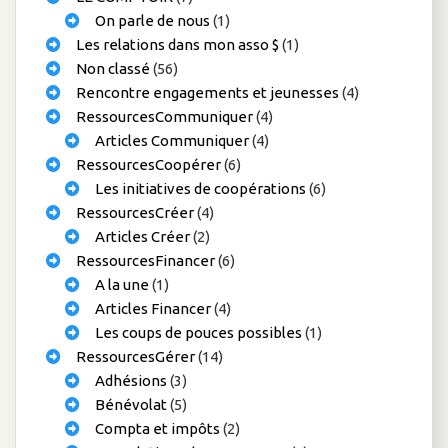
On parle de nous
(1)
Les relations dans mon asso $
(1)
Non classé
(56)
Rencontre engagements et jeunesses
(4)
RessourcesCommuniquer
(4)
Articles Communiquer
(4)
RessourcesCoopérer
(6)
Les initiatives de coopérations
(6)
RessourcesCréer
(4)
Articles Créer
(2)
RessourcesFinancer
(6)
A la une
(1)
Articles Financer
(4)
Les coups de pouces possibles
(1)
RessourcesGérer
(14)
Adhésions
(3)
Bénévolat
(5)
Compta et impôts
(2)