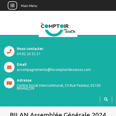
Main Menu
Nous contacter
04 92 20 32 31
Email
accompagnements@lecomptoirdesassos.com
Adresse
Centre Social Intercommunal, 35 Rue Pasteur, 05100
BRIANÇON
BILAN Assemblée Générale 2024