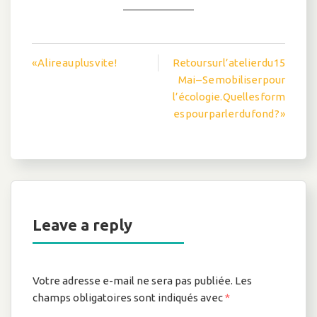
Navigation
« A lire au plus vite !
Retour sur l’atelier du 15
Mai – Se mobiliser pour
de
l’écologie. Quelles form
l’article
es pour parler du fond ? »
Leave a reply
Votre adresse e-mail ne sera pas publiée.
Les
champs obligatoires sont indiqués avec
*