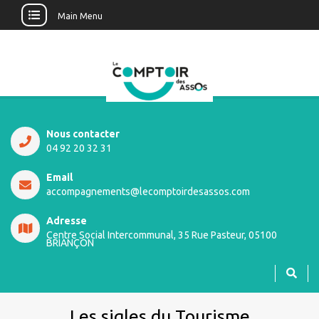
Main Menu
Nous contacter
04 92 20 32 31
Email
accompagnements@lecomptoirdesassos.com
Adresse
Centre Social Intercommunal, 35 Rue Pasteur, 05100
BRIANÇON
Les sigles du Tourisme