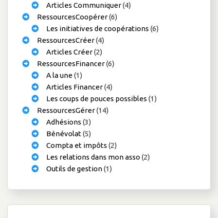
Articles Communiquer
(4)
RessourcesCoopérer
(6)
Les initiatives de coopérations
(6)
RessourcesCréer
(4)
Articles Créer
(2)
RessourcesFinancer
(6)
A la une
(1)
Articles Financer
(4)
Les coups de pouces possibles
(1)
RessourcesGérer
(14)
Adhésions
(3)
Bénévolat
(5)
Compta et impôts
(2)
Les relations dans mon asso
(2)
Outils de gestion
(1)