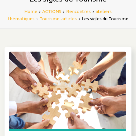
Home
›
ACTIONS
›
Rencontres
›
ateliers
thématiques
›
Tourisme-articles
›
Les sigles du Tourisme