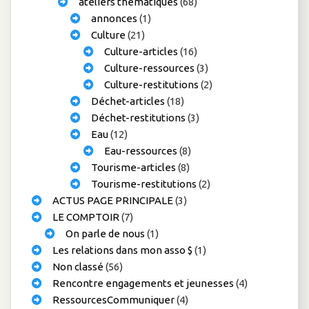
ateliers thématiques
(68)
annonces
(1)
Culture
(21)
Culture-articles
(16)
Culture-ressources
(3)
Culture-restitutions
(2)
Déchet-articles
(18)
Déchet-restitutions
(3)
Eau
(12)
Eau-ressources
(8)
Tourisme-articles
(8)
Tourisme-restitutions
(2)
ACTUS PAGE PRINCIPALE
(3)
LE COMPTOIR
(7)
On parle de nous
(1)
Les relations dans mon asso $
(1)
Non classé
(56)
Rencontre engagements et jeunesses
(4)
RessourcesCommuniquer
(4)