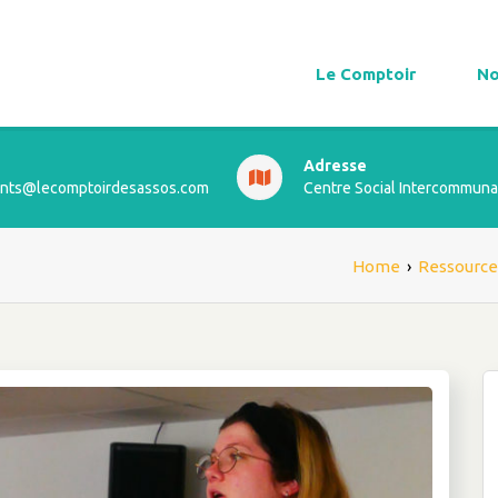
Le Comptoir
No
Adresse
ts@lecomptoirdesassos.com
Centre Social Intercommuna
Home
›
Ressource