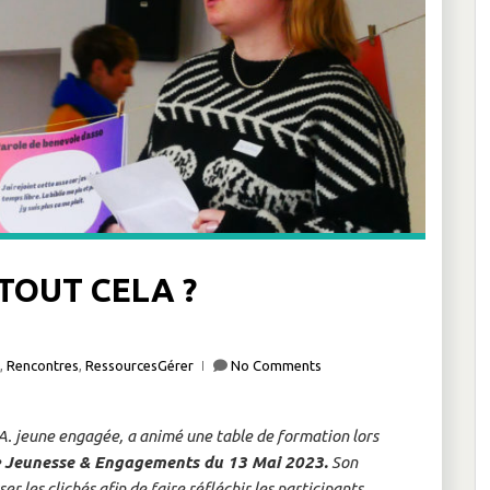
TOUT CELA ?
,
Rencontres
,
RessourcesGérer
No Comments
a A. jeune engagée, a animé une table de formation lors
e
Jeunesse & Engagements du 13 Mai 2023.
Son
sser les clichés afin de faire réfléchir les participants