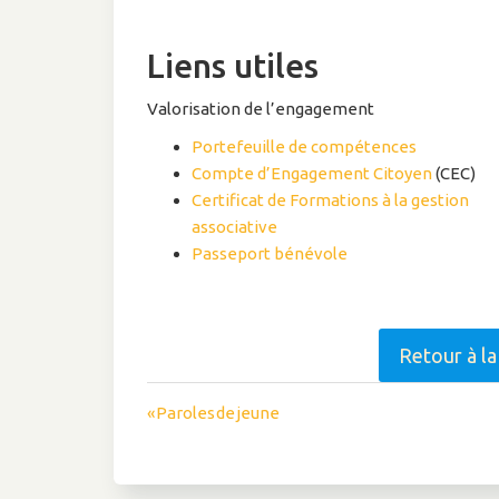
Liens utiles
Valorisation de l’engagement
Portefeuille de compétences
Compte d’Engagement Citoyen
(CEC)
Certificat de Formations à la gestion
associative
Passeport bénévole
Retour à l
Navigation
« Paroles de jeune
de
l’article