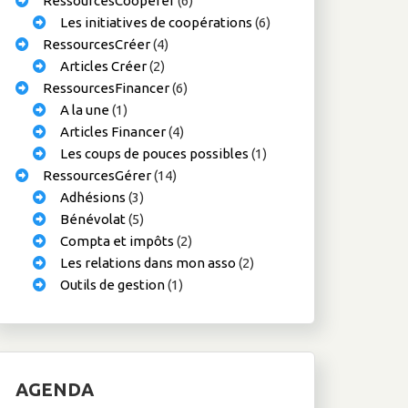
RessourcesCoopérer
(6)
Les initiatives de coopérations
(6)
RessourcesCréer
(4)
Articles Créer
(2)
RessourcesFinancer
(6)
A la une
(1)
Articles Financer
(4)
Les coups de pouces possibles
(1)
RessourcesGérer
(14)
Adhésions
(3)
Bénévolat
(5)
Compta et impôts
(2)
Les relations dans mon asso
(2)
Outils de gestion
(1)
AGENDA