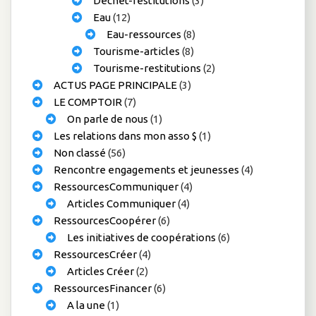
Déchet-restitutions
(3)
Eau
(12)
Eau-ressources
(8)
Tourisme-articles
(8)
Tourisme-restitutions
(2)
ACTUS PAGE PRINCIPALE
(3)
LE COMPTOIR
(7)
On parle de nous
(1)
Les relations dans mon asso $
(1)
Non classé
(56)
Rencontre engagements et jeunesses
(4)
RessourcesCommuniquer
(4)
Articles Communiquer
(4)
RessourcesCoopérer
(6)
Les initiatives de coopérations
(6)
RessourcesCréer
(4)
Articles Créer
(2)
RessourcesFinancer
(6)
A la une
(1)