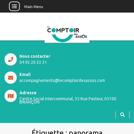
Main Menu
Nous contacter
04 92 20 32 31
Email
accompagnements@lecomptoirdesassos.com
Adresse
Centre Social Intercommunal, 35 Rue Pasteur, 05100
BRIANÇON
Étiquette :
panorama