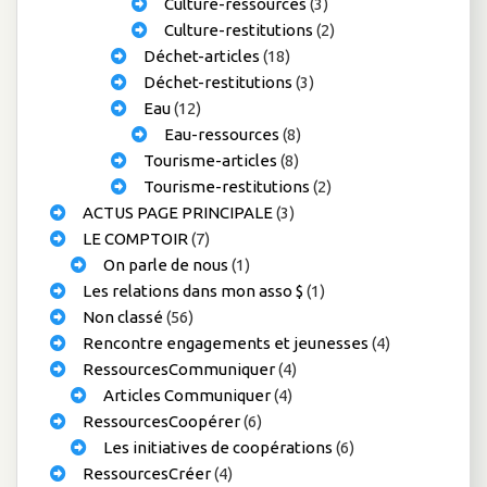
Culture-ressources
(3)
Culture-restitutions
(2)
Déchet-articles
(18)
Déchet-restitutions
(3)
Eau
(12)
Eau-ressources
(8)
Tourisme-articles
(8)
Tourisme-restitutions
(2)
ACTUS PAGE PRINCIPALE
(3)
LE COMPTOIR
(7)
On parle de nous
(1)
Les relations dans mon asso $
(1)
Non classé
(56)
Rencontre engagements et jeunesses
(4)
RessourcesCommuniquer
(4)
Articles Communiquer
(4)
RessourcesCoopérer
(6)
Les initiatives de coopérations
(6)
RessourcesCréer
(4)