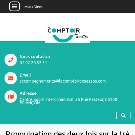
Main Menu
Nous contacter
04 92 20 32 31
Email
accompagnements@lecomptoirdesassos.com
Adresse
Centre Social Intercommunal, 35 Rue Pasteur, 05100
BRIANÇON
Promulgation des deux lois sur la tré