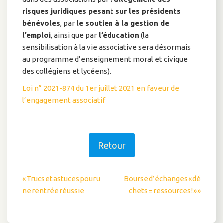
risques juridiques pesant sur les présidents
bénévoles
, par
le soutien à la gestion de
l’emploi
, ainsi que par
l’éducation
(la
sensibilisation à la vie associative sera désormais
au programme d’enseignement moral et civique
des collégiens et lycéens).
Loi n° 2021-874 du 1er juillet 2021 en faveur de
l’engagement associatif
Retour
Navigation
« Trucs et astuces pour u
Bourse d’échanges « dé
ne rentrée réussie
chets = ressources ! » »
de
l’article