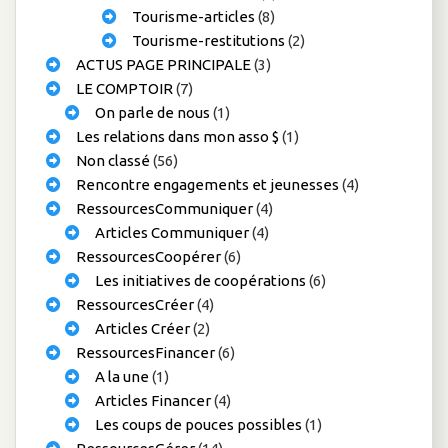
Tourisme-articles
(8)
Tourisme-restitutions
(2)
ACTUS PAGE PRINCIPALE
(3)
LE COMPTOIR
(7)
On parle de nous
(1)
Les relations dans mon asso $
(1)
Non classé
(56)
Rencontre engagements et jeunesses
(4)
RessourcesCommuniquer
(4)
Articles Communiquer
(4)
RessourcesCoopérer
(6)
Les initiatives de coopérations
(6)
RessourcesCréer
(4)
Articles Créer
(2)
RessourcesFinancer
(6)
A la une
(1)
Articles Financer
(4)
Les coups de pouces possibles
(1)