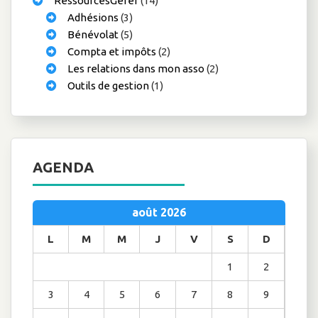
RessourcesGérer
(14)
Adhésions
(3)
Bénévolat
(5)
Compta et impôts
(2)
Les relations dans mon asso
(2)
Outils de gestion
(1)
AGENDA
août 2026
L
M
M
J
V
S
D
1
2
3
4
5
6
7
8
9