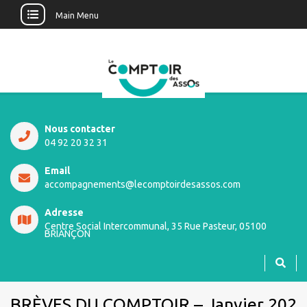
Main Menu
Nous contacter
04 92 20 32 31
Email
accompagnements@lecomptoirdesassos.com
Adresse
Centre Social Intercommunal, 35 Rue Pasteur, 05100
BRIANÇON
BRÈVES DU COMPTOIR – Janvier 202