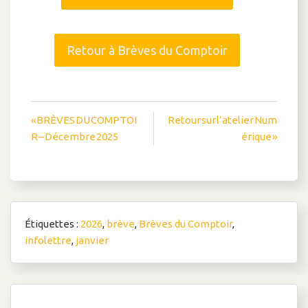
Retour à Brèves du Comptoir
Navigation
« BRÈVES DU COMPTOI
Retour sur l’atelier Num
R – Décembre 2025
érique »
de
l’article
Étiquettes :
2026
,
brève
,
Brèves du Comptoir
,
infolettre
,
janvier