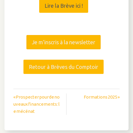
Lire la Brève ici !
Je m’inscris à la newsletter
Retour à Brèves du Comptoir
Navigation
« Prospecter pour de no
Formations 2025 »
uveaux financements : l
de
e mécénat
l’article