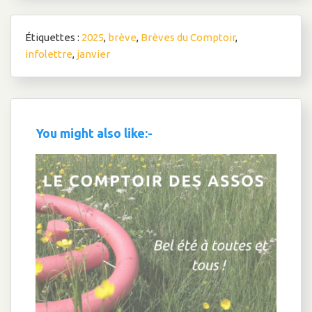
Étiquettes :
2025
,
brève
,
Brèves du Comptoir
,
infolettre
,
janvier
You might also like:-