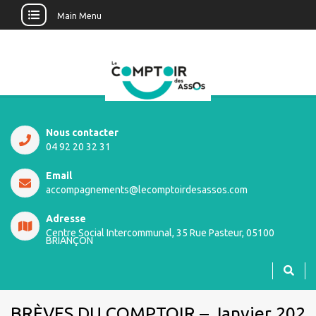
Main Menu
Nous contacter
04 92 20 32 31
Email
accompagnements@lecomptoirdesassos.com
Adresse
Centre Social Intercommunal, 35 Rue Pasteur, 05100
BRIANÇON
BRÈVES DU COMPTOIR – Janvier 202