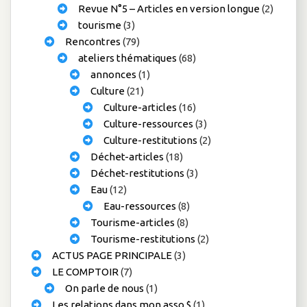
Revue N°5 – Articles en version longue
(2)
tourisme
(3)
Rencontres
(79)
ateliers thématiques
(68)
annonces
(1)
Culture
(21)
Culture-articles
(16)
Culture-ressources
(3)
Culture-restitutions
(2)
Déchet-articles
(18)
Déchet-restitutions
(3)
Eau
(12)
Eau-ressources
(8)
Tourisme-articles
(8)
Tourisme-restitutions
(2)
ACTUS PAGE PRINCIPALE
(3)
LE COMPTOIR
(7)
On parle de nous
(1)
Les relations dans mon asso $
(1)