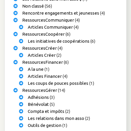
Non classé
(56)
Rencontre engagements et jeunesses
(4)
RessourcesCommuniquer
(4)
Articles Communiquer
(4)
RessourcesCoopérer
(6)
Les initiatives de coopérations
(6)
RessourcesCréer
(4)
Articles Créer
(2)
RessourcesFinancer
(6)
A la une
(1)
Articles Financer
(4)
Les coups de pouces possibles
(1)
RessourcesGérer
(14)
Adhésions
(3)
Bénévolat
(5)
Compta et impôts
(2)
Les relations dans mon asso
(2)
Outils de gestion
(1)