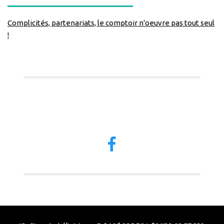
Complicités, partenariats, le comptoir n'oeuvre pas tout seul
!
Nous suivre