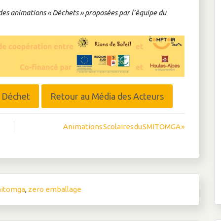
 des animations « Déchets » proposées par l’équipe du
r Déchet
Retour au Média des Acteurs
Animations Scolaires du SMITOMGA »
itomga
,
zero emballage