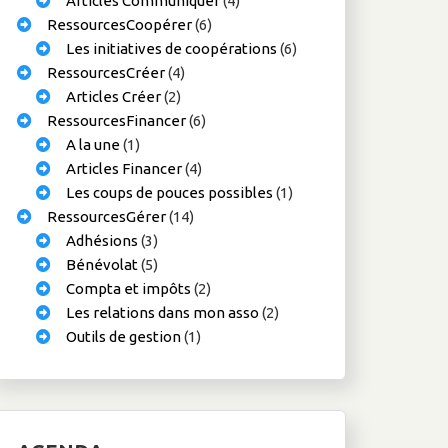
Articles Communiquer
(4)
RessourcesCoopérer
(6)
Les initiatives de coopérations
(6)
RessourcesCréer
(4)
Articles Créer
(2)
RessourcesFinancer
(6)
A la une
(1)
Articles Financer
(4)
Les coups de pouces possibles
(1)
RessourcesGérer
(14)
Adhésions
(3)
Bénévolat
(5)
Compta et impôts
(2)
Les relations dans mon asso
(2)
Outils de gestion
(1)