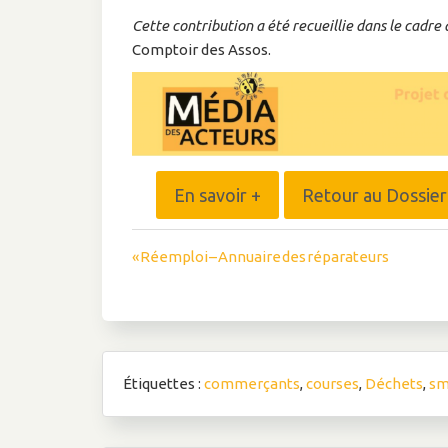
Cette contribution a été recueillie dans le cadre
Comptoir des Assos.
En savoir +
Retour au Dossie
Navigation
« Réemploi – Annuaire des réparateurs
de
l’article
Étiquettes :
commerçants
,
courses
,
Déchets
,
sm