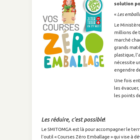
solution po
«
Les emballa
Le Ministère
millions de
marché chaq
grands maté
plastique, l’
nécessite u
engendre de
Une fois ent
les évacuer
les points de
Les réduire, c’est possible
!
Le SMITOMGA est là pour accompagner le terri
l’outil « Courses Zéro Emballage » qui vise à dé