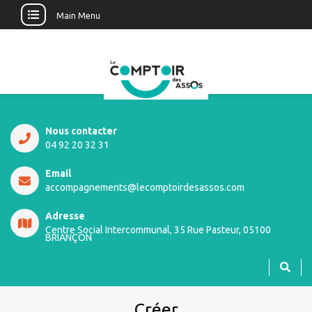
Main Menu
Nous contacter
04 92 20 32 31
Email
accompagnements@lecomptoirdesassos.com
Adresse
Centre Social Intercommunal, 35 Rue Pasteur, 05100
BRIANÇON
Créer