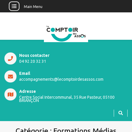
Main Menu
Nous contacter
04 92 20 32 31
Email
accompagnements@lecomptoirdesassos.com
Adresse
Centre Social Intercommunal, 35 Rue Pasteur, 05100
BRIANÇON
Catégorie :
Formations Médias