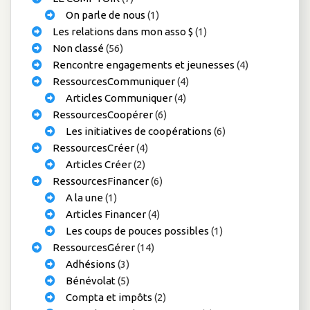
On parle de nous
(1)
Les relations dans mon asso $
(1)
Non classé
(56)
Rencontre engagements et jeunesses
(4)
RessourcesCommuniquer
(4)
Articles Communiquer
(4)
RessourcesCoopérer
(6)
Les initiatives de coopérations
(6)
RessourcesCréer
(4)
Articles Créer
(2)
RessourcesFinancer
(6)
A la une
(1)
Articles Financer
(4)
Les coups de pouces possibles
(1)
RessourcesGérer
(14)
Adhésions
(3)
Bénévolat
(5)
Compta et impôts
(2)