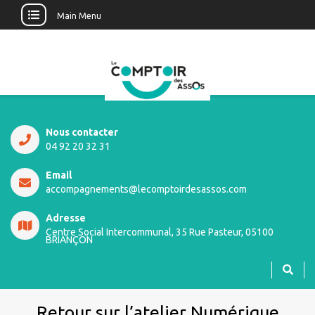
Main Menu
Nous contacter
04 92 20 32 31
Email
accompagnements@lecomptoirdesassos.com
Adresse
Centre Social Intercommunal, 35 Rue Pasteur, 05100
BRIANÇON
Retour sur l’atelier Numérique