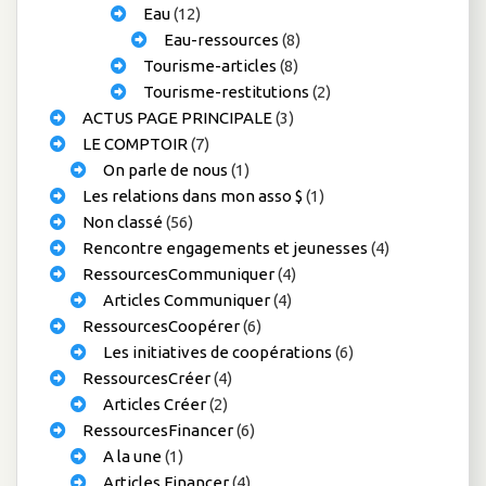
Eau
(12)
Eau-ressources
(8)
Tourisme-articles
(8)
Tourisme-restitutions
(2)
ACTUS PAGE PRINCIPALE
(3)
LE COMPTOIR
(7)
On parle de nous
(1)
Les relations dans mon asso $
(1)
Non classé
(56)
Rencontre engagements et jeunesses
(4)
RessourcesCommuniquer
(4)
Articles Communiquer
(4)
RessourcesCoopérer
(6)
Les initiatives de coopérations
(6)
RessourcesCréer
(4)
Articles Créer
(2)
RessourcesFinancer
(6)
A la une
(1)
Articles Financer
(4)