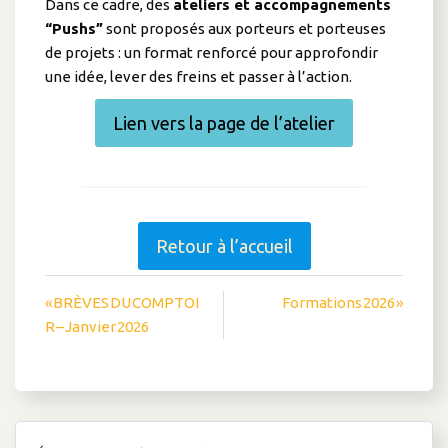
Dans ce cadre, des
ateliers et accompagnements
“Pushs”
sont proposés aux porteurs et porteuses
de projets : un format renforcé pour approfondir
une idée, lever des freins et passer à l’action.
Lien vers la page de l’atelier
Retour à l’accueil
Navigation
« BRÈVES DU COMPTOI
Formations 2026 »
R – Janvier 2026
de
l’article