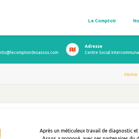
Le Comptoir
No
Adresse
ts@lecomptoirdesassos.com
Centre Social Intercommuna
Home
Après un méticuleux travail de diagnostic e
Assos a proposé, avec ses partenaires du