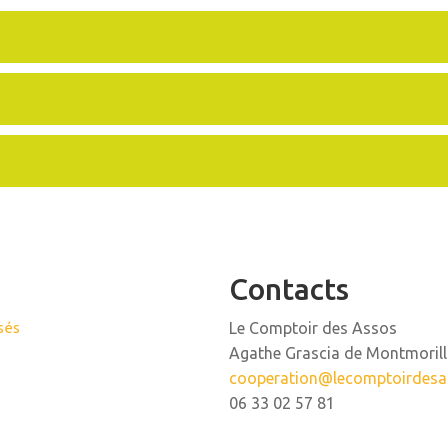
Contacts
sés
Le Comptoir des Assos
Agathe Grascia de Montmoril
cooperation@lecomptoirdes
06 33 02 57 81