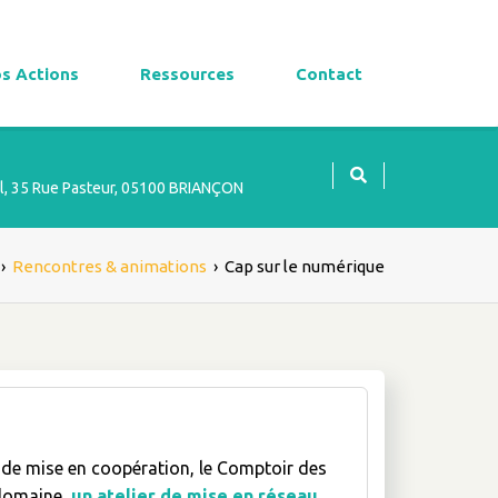
s Actions
Ressources
Contact
l, 35 Rue Pasteur, 05100 BRIANÇON
›
Rencontres & animations
›
Cap sur le numérique
t de mise en coopération, le Comptoir des
 domaine,
un atelier de mise en réseau