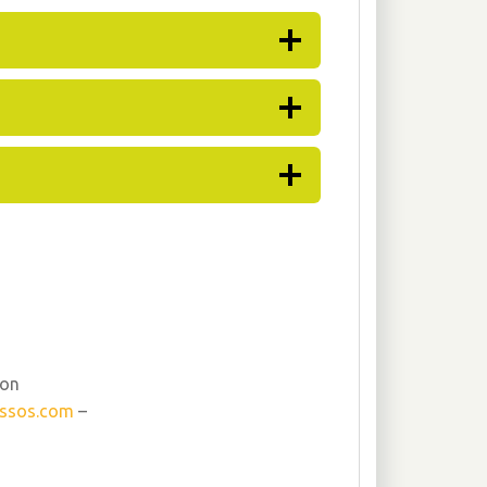
lon
assos.com
–