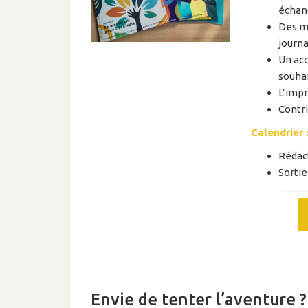
échang
Des mi
journ
Un ac
souhai
L’impr
Contr
Calendrier 
Rédact
Sortie
Envie de tenter l’aventure 