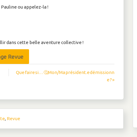
Pauline ou appelez-la !
ir dans cette belle aventure collective !
age Revue
Que faire si… 🤔Mon/Ma président.e démissionn
e ? »
ste
,
Revue