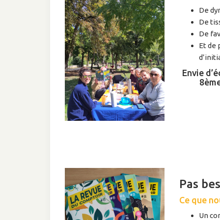
De dyn
De tis
De fav
Et de 
d’init
Envie d’é
8ème
Pas bes
Ce que no
Un com