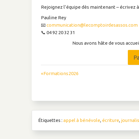
Rejoignez l’équipe dès maintenant – écrivez à 
Pauline Rey
📧
communication@lecomptoirdesassos.com
📞 04 92 20 32 31
Nous avons hâte de vous accueill
P
Navigation
« Formations 2026
de
l’article
Étiquettes :
appel à bénévole
,
écriture
,
journali