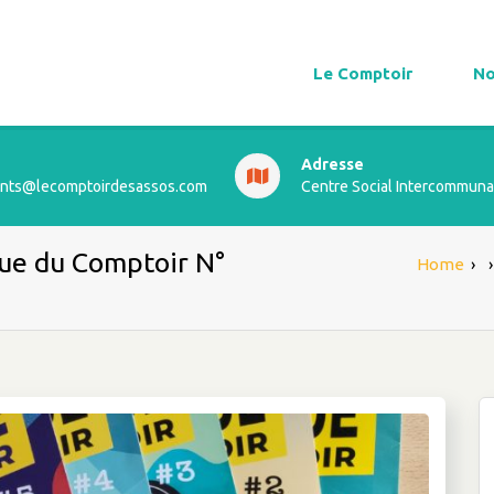
Le Comptoir
No
Adresse
ts@lecomptoirdesassos.com
Centre Social Intercommuna
vue du Comptoir N°
Home
›