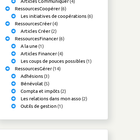
Articles Communiquer
(4)
RessourcesCoopérer
(6)
Les initiatives de coopérations
(6)
RessourcesCréer
(4)
Articles Créer
(2)
RessourcesFinancer
(6)
A la une
(1)
Articles Financer
(4)
Les coups de pouces possibles
(1)
RessourcesGérer
(14)
Adhésions
(3)
Bénévolat
(5)
Compta et impôts
(2)
Les relations dans mon asso
(2)
Outils de gestion
(1)