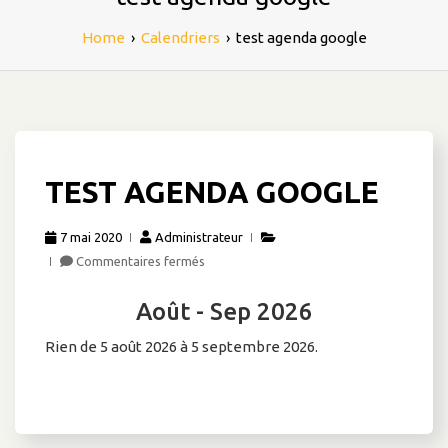
Home
›
Calendriers
›
test agenda google
TEST AGENDA GOOGLE
7 mai 2020
Administrateur
sur
Commentaires fermés
test
agenda
Août - Sep 2026
google
Rien de 5 août 2026 à 5 septembre 2026.