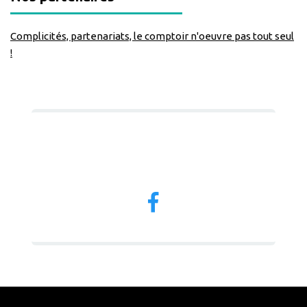
Complicités, partenariats, le comptoir n'oeuvre pas tout seul
!
Nous suivre