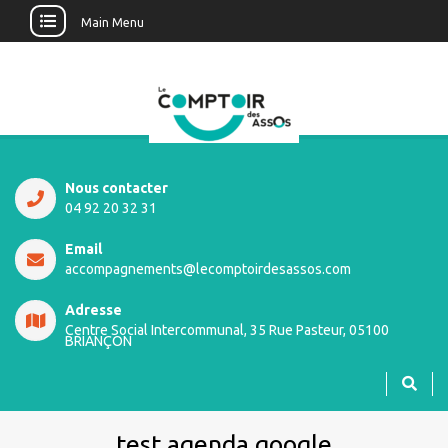
Main Menu
Nous contacter
04 92 20 32 31
Email
accompagnements@lecomptoirdesassos.com
Adresse
Centre Social Intercommunal, 35 Rue Pasteur, 05100
BRIANÇON
test agenda google