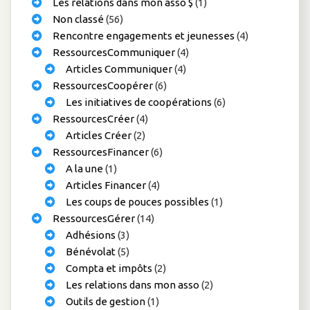
Les relations dans mon asso $
(1)
Non classé
(56)
Rencontre engagements et jeunesses
(4)
RessourcesCommuniquer
(4)
Articles Communiquer
(4)
RessourcesCoopérer
(6)
Les initiatives de coopérations
(6)
RessourcesCréer
(4)
Articles Créer
(2)
RessourcesFinancer
(6)
A la une
(1)
Articles Financer
(4)
Les coups de pouces possibles
(1)
RessourcesGérer
(14)
Adhésions
(3)
Bénévolat
(5)
Compta et impôts
(2)
Les relations dans mon asso
(2)
Outils de gestion
(1)