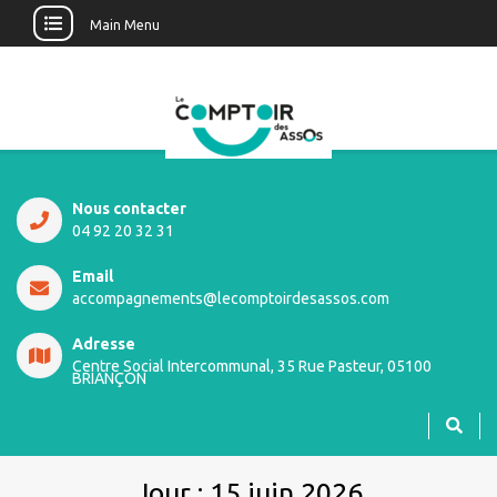
Main Menu
Nous contacter
04 92 20 32 31
Email
accompagnements@lecomptoirdesassos.com
Adresse
Centre Social Intercommunal, 35 Rue Pasteur, 05100
BRIANÇON
Jour :
15 juin 2026