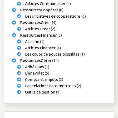
Articles Communiquer
(4)
RessourcesCoopérer
(6)
Les initiatives de coopérations
(6)
RessourcesCréer
(4)
Articles Créer
(2)
RessourcesFinancer
(6)
A la une
(1)
Articles Financer
(4)
Les coups de pouces possibles
(1)
RessourcesGérer
(14)
Adhésions
(3)
Bénévolat
(5)
Compta et impôts
(2)
Les relations dans mon asso
(2)
Outils de gestion
(1)