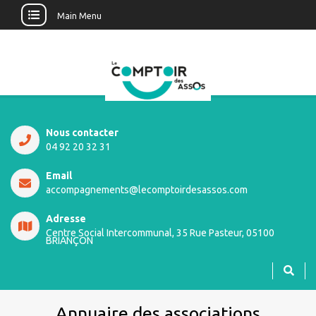
Main Menu
Nous contacter
04 92 20 32 31
Email
accompagnements@lecomptoirdesassos.com
Adresse
Centre Social Intercommunal, 35 Rue Pasteur, 05100
BRIANÇON
Annuaire des associations