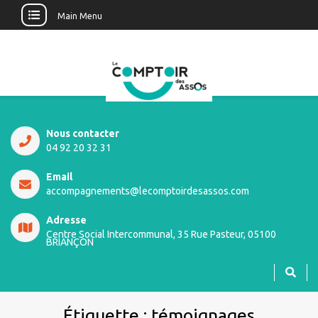
Main Menu
Nous contacter
04 92 20 32 31
Email
accompagnements@lecomptoirdesassos.com
Adresse
Centre Social Intercommunal, 35 Rue Pasteur, 05100
BRIANÇON
Étiquette :
témoignages