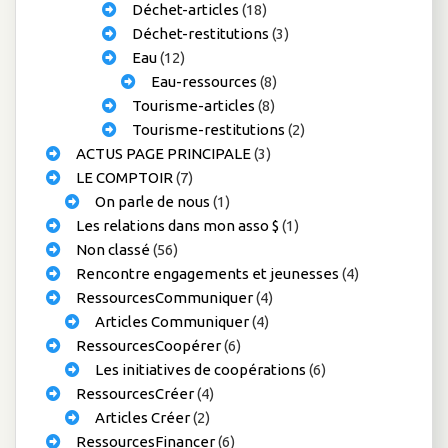
Déchet-articles
(18)
Déchet-restitutions
(3)
Eau
(12)
Eau-ressources
(8)
Tourisme-articles
(8)
Tourisme-restitutions
(2)
ACTUS PAGE PRINCIPALE
(3)
LE COMPTOIR
(7)
On parle de nous
(1)
Les relations dans mon asso $
(1)
Non classé
(56)
Rencontre engagements et jeunesses
(4)
RessourcesCommuniquer
(4)
Articles Communiquer
(4)
RessourcesCoopérer
(6)
Les initiatives de coopérations
(6)
RessourcesCréer
(4)
Articles Créer
(2)
RessourcesFinancer
(6)