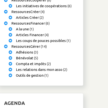
RessourcesCoopérer
(6)
Les initiatives de coopérations
(6)
RessourcesCréer
(4)
Articles Créer
(2)
RessourcesFinancer
(6)
A la une
(1)
Articles Financer
(4)
Les coups de pouces possibles
(1)
RessourcesGérer
(14)
Adhésions
(3)
Bénévolat
(5)
Compta et impôts
(2)
Les relations dans mon asso
(2)
Outils de gestion
(1)
AGENDA