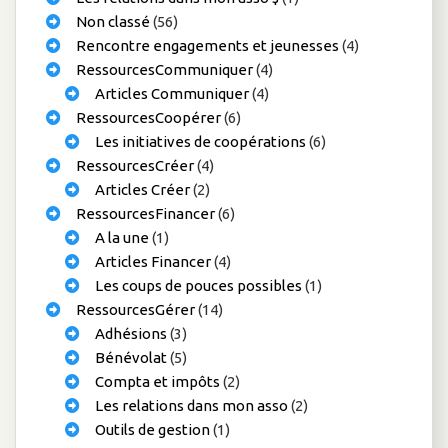
Non classé
(56)
Rencontre engagements et jeunesses
(4)
RessourcesCommuniquer
(4)
Articles Communiquer
(4)
RessourcesCoopérer
(6)
Les initiatives de coopérations
(6)
RessourcesCréer
(4)
Articles Créer
(2)
RessourcesFinancer
(6)
A la une
(1)
Articles Financer
(4)
Les coups de pouces possibles
(1)
RessourcesGérer
(14)
Adhésions
(3)
Bénévolat
(5)
Compta et impôts
(2)
Les relations dans mon asso
(2)
Outils de gestion
(1)