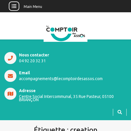
Main Menu
Nous contacter
04 92 20 32 31
Email
accompagnements@lecomptoirdesassos.com
Adresse
Centre Social Intercommunal, 35 Rue Pasteur, 05100
BRIANÇON
Étiquette :
creation