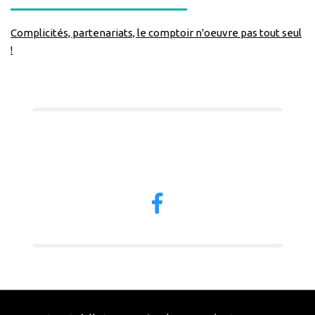
Complicités, partenariats, le comptoir n'oeuvre pas tout seul
!
Nous suivre