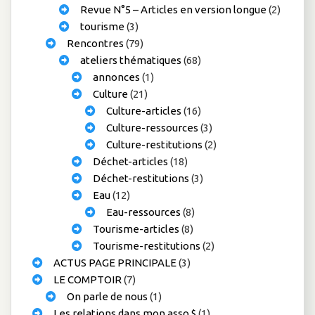
Revue N°5 – Articles en version longue
(2)
tourisme
(3)
Rencontres
(79)
ateliers thématiques
(68)
annonces
(1)
Culture
(21)
Culture-articles
(16)
Culture-ressources
(3)
Culture-restitutions
(2)
Déchet-articles
(18)
Déchet-restitutions
(3)
Eau
(12)
Eau-ressources
(8)
Tourisme-articles
(8)
Tourisme-restitutions
(2)
ACTUS PAGE PRINCIPALE
(3)
LE COMPTOIR
(7)
On parle de nous
(1)
Les relations dans mon asso $
(1)