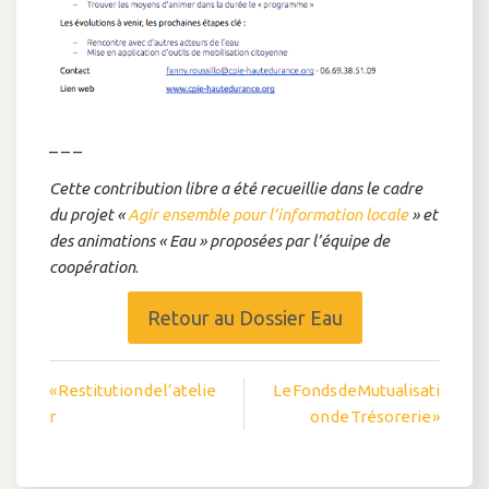
– – –
Cette contribution libre a été recueillie dans le cadre
du projet «
Agir ensemble pour l’information locale
» et
des animations « Eau » proposées par l’équipe de
coopération
.
Retour au Dossier Eau
Navigation
« Restitution de l’atelie
Le Fonds de Mutualisati
r
on de Trésorerie »
de
l’article