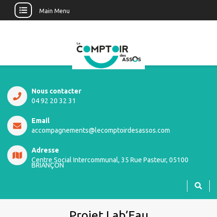
Main Menu
Nous contacter
04 92 20 32 31
Email
accompagnements@lecomptoirdesassos.com
Adresse
Centre Social Intercommunal, 35 Rue Pasteur, 05100
BRIANÇON
Projet Lab’Eau