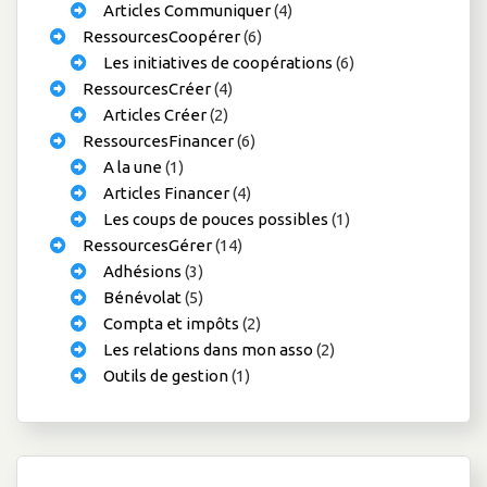
Articles Communiquer
(4)
RessourcesCoopérer
(6)
Les initiatives de coopérations
(6)
RessourcesCréer
(4)
Articles Créer
(2)
RessourcesFinancer
(6)
A la une
(1)
Articles Financer
(4)
Les coups de pouces possibles
(1)
RessourcesGérer
(14)
Adhésions
(3)
Bénévolat
(5)
Compta et impôts
(2)
Les relations dans mon asso
(2)
Outils de gestion
(1)