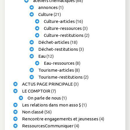
ateliers thématiques
(68)
annonces
(1)
Culture
(21)
Culture-articles
(16)
Culture-ressources
(3)
Culture-restitutions
(2)
Déchet-articles
(18)
Déchet-restitutions
(3)
Eau
(12)
Eau-ressources
(8)
Tourisme-articles
(8)
Tourisme-restitutions
(2)
ACTUS PAGE PRINCIPALE
(3)
LE COMPTOIR
(7)
On parle de nous
(1)
Les relations dans mon asso $
(1)
Non classé
(56)
Rencontre engagements et jeunesses
(4)
RessourcesCommuniquer
(4)