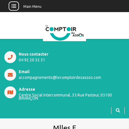
Main Menu
Nous contacter
04 92 20 32 31
Email
accompagnements@lecomptoirdesassos.com
Adresse
Centre Social Intercommunal, 35 Rue Pasteur, 05100
BRIANÇON
Mlles F