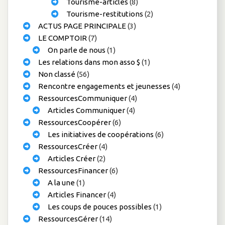
Tourisme-articles
(8)
Tourisme-restitutions
(2)
ACTUS PAGE PRINCIPALE
(3)
LE COMPTOIR
(7)
On parle de nous
(1)
Les relations dans mon asso $
(1)
Non classé
(56)
Rencontre engagements et jeunesses
(4)
RessourcesCommuniquer
(4)
Articles Communiquer
(4)
RessourcesCoopérer
(6)
Les initiatives de coopérations
(6)
RessourcesCréer
(4)
Articles Créer
(2)
RessourcesFinancer
(6)
A la une
(1)
Articles Financer
(4)
Les coups de pouces possibles
(1)
RessourcesGérer
(14)