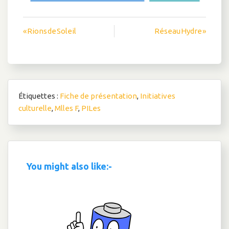
Navigation
« Rions de Soleil
Réseau Hydre »
de
l’article
Étiquettes :
Fiche de présentation
,
Initiatives
culturelle
,
Mlles F
,
PILes
You might also like:-