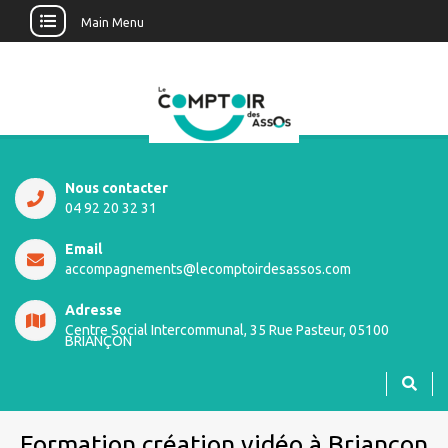
Main Menu
Nous contacter
04 92 20 32 31
Email
accompagnements@lecomptoirdesassos.com
Adresse
Centre Social Intercommunal, 35 Rue Pasteur, 05100
BRIANÇON
Formation création vidéo à Briançon