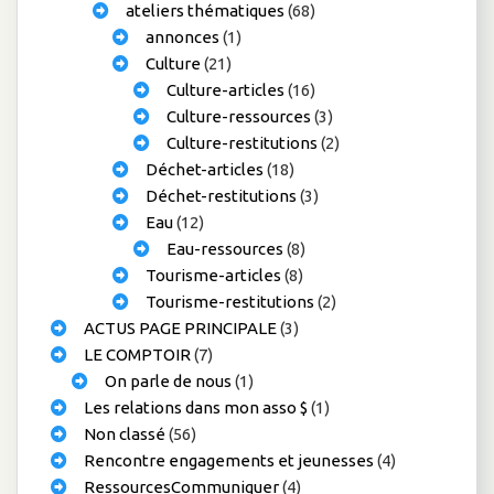
ateliers thématiques
(68)
annonces
(1)
Culture
(21)
Culture-articles
(16)
Culture-ressources
(3)
Culture-restitutions
(2)
Déchet-articles
(18)
Déchet-restitutions
(3)
Eau
(12)
Eau-ressources
(8)
Tourisme-articles
(8)
Tourisme-restitutions
(2)
ACTUS PAGE PRINCIPALE
(3)
LE COMPTOIR
(7)
On parle de nous
(1)
Les relations dans mon asso $
(1)
Non classé
(56)
Rencontre engagements et jeunesses
(4)
RessourcesCommuniquer
(4)