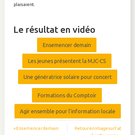
plaisaient.
Le résultat en vidéo
Ensemencer demain
Les jeunes présentent la MJC-CS
Une génératrice solaire pour concert
Formations du Comptoir
Agir ensemble pour l’information locale
Navigation
« Ensemencer demain
Retour en image sur l’at