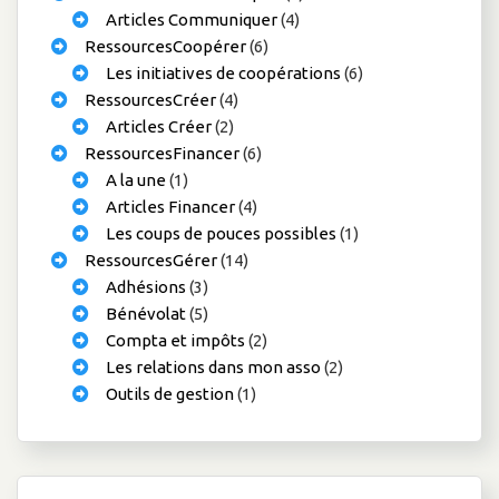
Articles Communiquer
(4)
RessourcesCoopérer
(6)
Les initiatives de coopérations
(6)
RessourcesCréer
(4)
Articles Créer
(2)
RessourcesFinancer
(6)
A la une
(1)
Articles Financer
(4)
Les coups de pouces possibles
(1)
RessourcesGérer
(14)
Adhésions
(3)
Bénévolat
(5)
Compta et impôts
(2)
Les relations dans mon asso
(2)
Outils de gestion
(1)