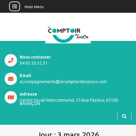
Main Menu
Nous contacter
04 92 20 32 31
Email
accompagnements@lecomptoirdesassos.com
Adresse
Centre Social Intercommunal, 35 Rue Pasteur, 05100
BRIANÇON
Jour :
3 mars 2026