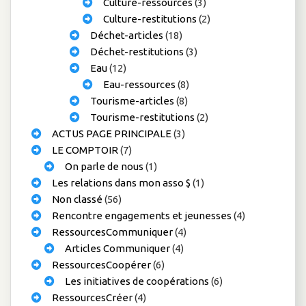
Culture-ressources
(3)
Culture-restitutions
(2)
Déchet-articles
(18)
Déchet-restitutions
(3)
Eau
(12)
Eau-ressources
(8)
Tourisme-articles
(8)
Tourisme-restitutions
(2)
ACTUS PAGE PRINCIPALE
(3)
LE COMPTOIR
(7)
On parle de nous
(1)
Les relations dans mon asso $
(1)
Non classé
(56)
Rencontre engagements et jeunesses
(4)
RessourcesCommuniquer
(4)
Articles Communiquer
(4)
RessourcesCoopérer
(6)
Les initiatives de coopérations
(6)
RessourcesCréer
(4)