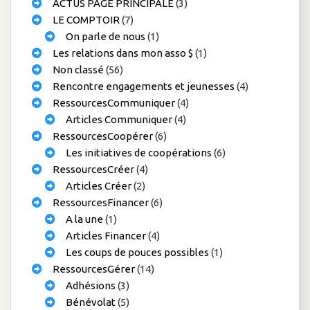
ACTUS PAGE PRINCIPALE
(3)
LE COMPTOIR
(7)
On parle de nous
(1)
Les relations dans mon asso $
(1)
Non classé
(56)
Rencontre engagements et jeunesses
(4)
RessourcesCommuniquer
(4)
Articles Communiquer
(4)
RessourcesCoopérer
(6)
Les initiatives de coopérations
(6)
RessourcesCréer
(4)
Articles Créer
(2)
RessourcesFinancer
(6)
A la une
(1)
Articles Financer
(4)
Les coups de pouces possibles
(1)
RessourcesGérer
(14)
Adhésions
(3)
Bénévolat
(5)