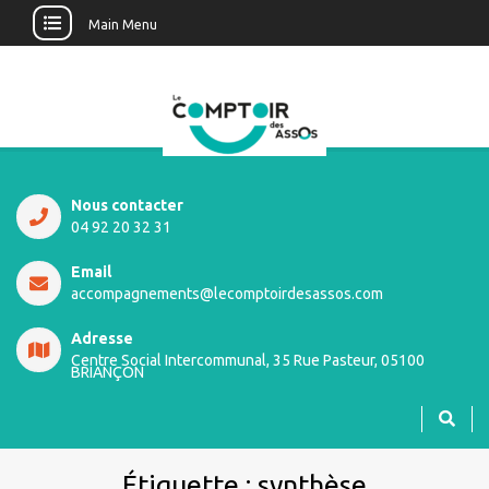
Main Menu
Nous contacter
04 92 20 32 31
Email
accompagnements@lecomptoirdesassos.com
Adresse
Centre Social Intercommunal, 35 Rue Pasteur, 05100
BRIANÇON
Étiquette :
synthèse