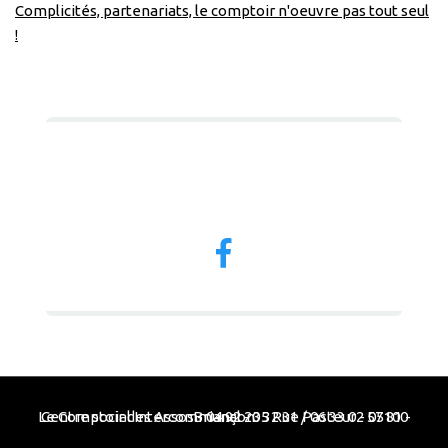
Complicités, partenariats, le comptoir n'oeuvre pas tout seul
!
Nous suivre
Le Comptoir des Assos - 04 92 20 32 31 / 06 33 02 57 81 - Centre social Intercommunal - 35 Rue Pasteur - 05100 Briançon