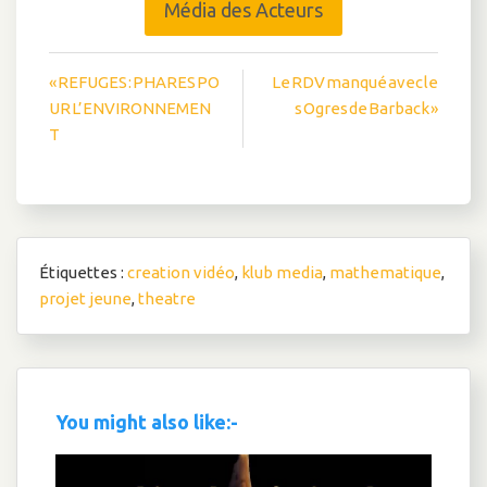
Média des Acteurs
Navigation
« REFUGES : PHARES PO
Le RDV manqué avec le
UR L’ENVIRONNEMEN
s Ogres de Barback »
de
T
l’article
Étiquettes :
creation vidéo
,
klub media
,
mathematique
,
projet jeune
,
theatre
You might also like:-