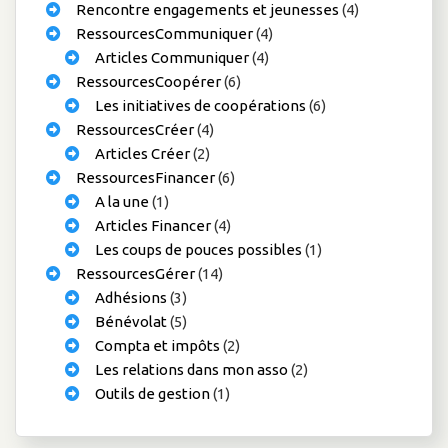
Rencontre engagements et jeunesses
(4)
RessourcesCommuniquer
(4)
Articles Communiquer
(4)
RessourcesCoopérer
(6)
Les initiatives de coopérations
(6)
RessourcesCréer
(4)
Articles Créer
(2)
RessourcesFinancer
(6)
A la une
(1)
Articles Financer
(4)
Les coups de pouces possibles
(1)
RessourcesGérer
(14)
Adhésions
(3)
Bénévolat
(5)
Compta et impôts
(2)
Les relations dans mon asso
(2)
Outils de gestion
(1)