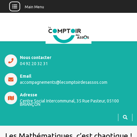
Main Menu
Nous contacter
04 92 20 32 31
Email
accompagnements@lecomptoirdesassos.com
Adresse
Centre Social Intercommunal, 35 Rue Pasteur, 05100
BRIANÇON
Les Mathématiques, c’est chaotique !