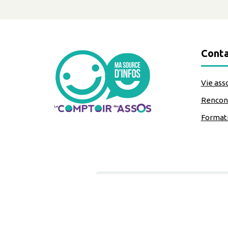
Conta
Vie ass
Rencont
Format
classe