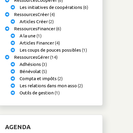
RessourcesCoopérer
(6)
Les initiatives de coopérations
(6)
RessourcesCréer
(4)
Articles Créer
(2)
RessourcesFinancer
(6)
A la une
(1)
Articles Financer
(4)
Les coups de pouces possibles
(1)
RessourcesGérer
(14)
Adhésions
(3)
Bénévolat
(5)
Compta et impôts
(2)
Les relations dans mon asso
(2)
Outils de gestion
(1)
AGENDA