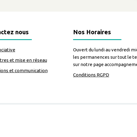
ctez nous
Nos Horaires
ociative
Ouvert du lundi au vendredi mid
les permanences sur tout le te
res et mise en réseau
sur notre page accompagnem
ions et communication
Conditions RGPD
=https://www.facebook.com/Lecomptoirdesassos
Nous suivre