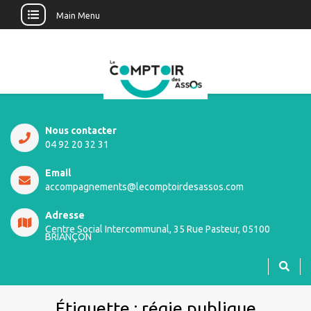
Main Menu
Nous contacter
04 92 20 32 31
Email
accompagnements@lecomptoirdesassos.com
Adresse
Centre Social Intercommunal, 35 Rue Pasteur, 05100
BRIANÇON
Étiquette :
régie publique