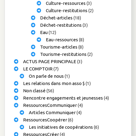
Culture-ressources
(3)
Culture-restitutions
(2)
Déchet-articles
(18)
Déchet-restitutions
(3)
Eau
(12)
Eau-ressources
(8)
Tourisme-articles
(8)
Tourisme-restitutions
(2)
ACTUS PAGE PRINCIPALE
(3)
LE COMPTOIR
(7)
On parle de nous
(1)
Les relations dans mon asso $
(1)
Non classé
(56)
Rencontre engagements et jeunesses
(4)
RessourcesCommuniquer
(4)
Articles Communiquer
(4)
RessourcesCoopérer
(6)
Les initiatives de coopérations
(6)
RessourcesCréer
(4)