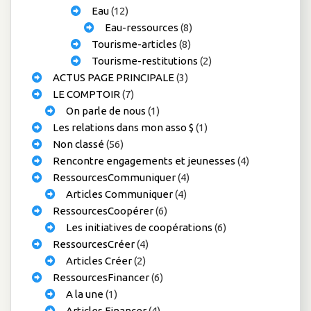
Eau
(12)
Eau-ressources
(8)
Tourisme-articles
(8)
Tourisme-restitutions
(2)
ACTUS PAGE PRINCIPALE
(3)
LE COMPTOIR
(7)
On parle de nous
(1)
Les relations dans mon asso $
(1)
Non classé
(56)
Rencontre engagements et jeunesses
(4)
RessourcesCommuniquer
(4)
Articles Communiquer
(4)
RessourcesCoopérer
(6)
Les initiatives de coopérations
(6)
RessourcesCréer
(4)
Articles Créer
(2)
RessourcesFinancer
(6)
A la une
(1)
Articles Financer
(4)