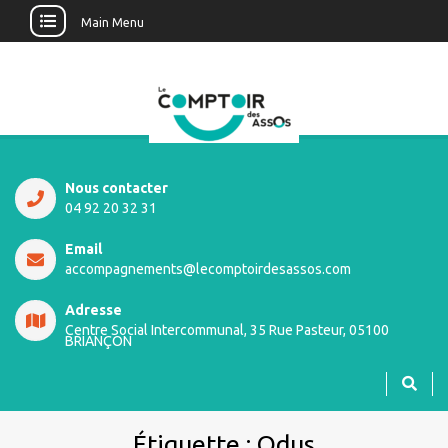
Main Menu
Nous contacter
04 92 20 32 31
Email
accompagnements@lecomptoirdesassos.com
Adresse
Centre Social Intercommunal, 35 Rue Pasteur, 05100
BRIANÇON
Étiquette :
Odus