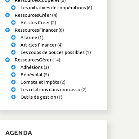
RessourcesCoopérer
(6)
Les initiatives de coopérations
(6)
RessourcesCréer
(4)
Articles Créer
(2)
RessourcesFinancer
(6)
A la une
(1)
Articles Financer
(4)
Les coups de pouces possibles
(1)
RessourcesGérer
(14)
Adhésions
(3)
Bénévolat
(5)
Compta et impôts
(2)
Les relations dans mon asso
(2)
Outils de gestion
(1)
AGENDA