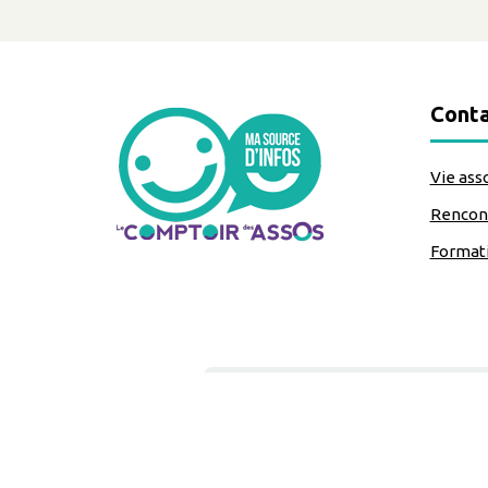
Conta
Vie ass
Rencont
Format
classe