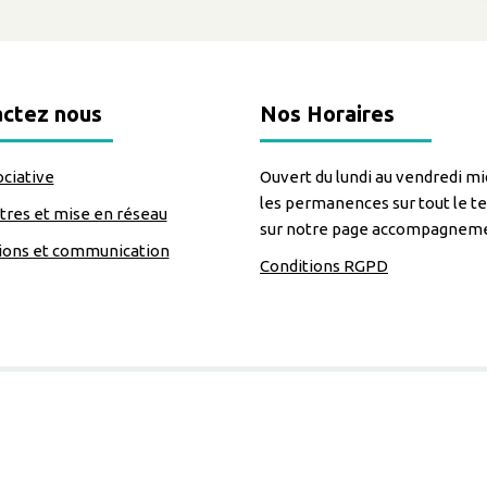
ctez nous
Nos Horaires
ociative
Ouvert du lundi au vendredi mid
les permanences sur tout le te
res et mise en réseau
sur notre page accompagnem
ions et communication
Conditions RGPD
=https://www.facebook.com/Lecomptoirdesassos
Nous suivre