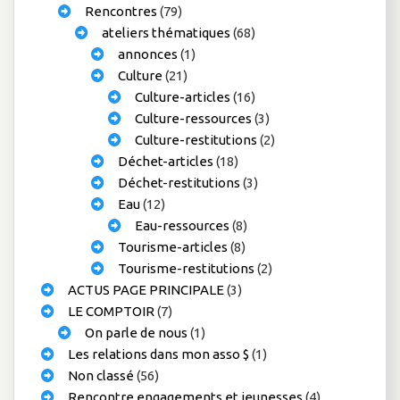
Rencontres
(79)
ateliers thématiques
(68)
annonces
(1)
Culture
(21)
Culture-articles
(16)
Culture-ressources
(3)
Culture-restitutions
(2)
Déchet-articles
(18)
Déchet-restitutions
(3)
Eau
(12)
Eau-ressources
(8)
Tourisme-articles
(8)
Tourisme-restitutions
(2)
ACTUS PAGE PRINCIPALE
(3)
LE COMPTOIR
(7)
On parle de nous
(1)
Les relations dans mon asso $
(1)
Non classé
(56)
Rencontre engagements et jeunesses
(4)