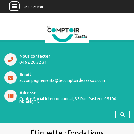
Main Menu
Nous contacter
04 92 20 32 31
Email
accompagnements@lecomptoirdesassos.com
Adresse
Centre Social Intercommunal, 35 Rue Pasteur, 05100
BRIANÇON
Étiquette :
fondations