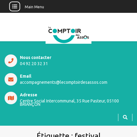
Main Menu
Nous contacter
04 92 20 32 31
Email
accompagnements@lecomptoirdesassos.com
Adresse
Centre Social Intercommunal, 35 Rue Pasteur, 05100
BRIANÇON
Étiquette :
festival