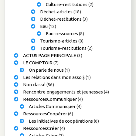
Culture-restitutions
(2)
Déchet-articles
(18)
Déchet-restitutions
(3)
Eau
(12)
Eau-ressources
(8)
Tourisme-articles
(8)
Tourisme-restitutions
(2)
ACTUS PAGE PRINCIPALE
(3)
LE COMPTOIR
(7)
On parle de nous
(1)
Les relations dans mon asso $
(1)
Non classé
(56)
Rencontre engagements et jeunesses
(4)
RessourcesCommuniquer
(4)
Articles Communiquer
(4)
RessourcesCoopérer
(6)
Les initiatives de coopérations
(6)
RessourcesCréer
(4)
Articles Créer
(2)